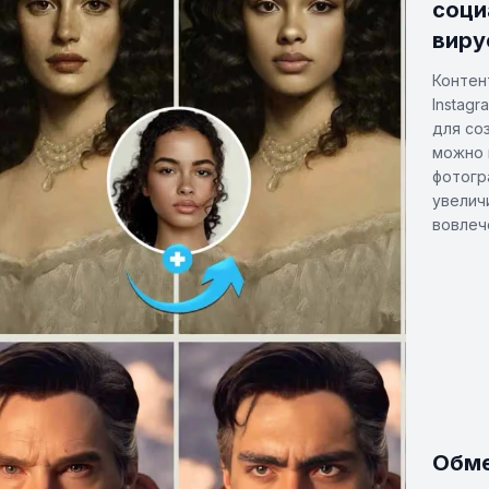
соци
виру
Контен
Instagr
для со
можно 
фотогр
увелич
вовлеч
Обме