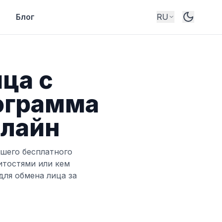
с
Блог
RU
Switch
ца с
ограмма
нлайн
шего бесплатного
итостями или кем
для обмена лица за