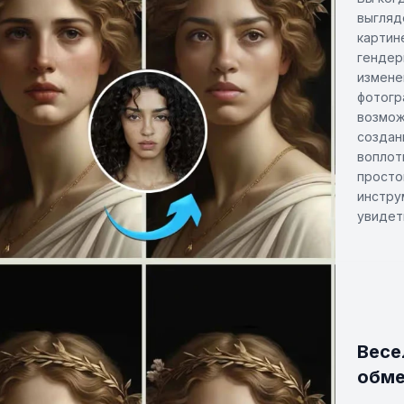
выгляд
картин
гендер
измене
фотогр
возмож
создан
воплот
просто
инстру
увидет
Весе
обме