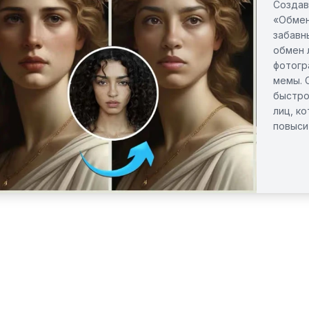
Создав
«Обмен
забавн
обмен 
фотогр
мемы. 
быстро
лиц, к
повыси