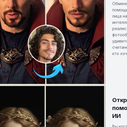
Обменя
помощь
лица н
интелл
реалис
фотооб
удивит
считан
кто хо
Откр
помо
ИИ
Вы ког